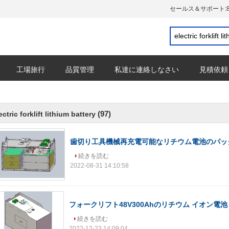
セールス＆サポート:
工場旅行
品質管理
私達に連絡しなさい
見積依頼
(97)
ectric forklift lithium battery
歯切り工具機械再充電可能なリチウム電池のパック51.2
続きを読む
2022-08-31 14:10:58
フォークリフト48V300Ahのリチウム イオン電池 シ
続きを読む
2022-12-23 14:09:04