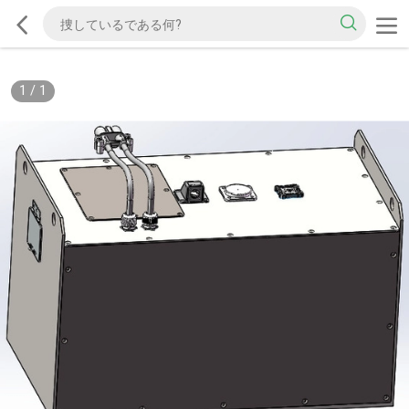
1
/
1