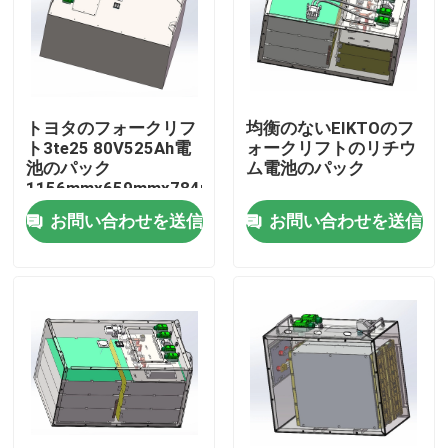
工場旅行
品質管理
トヨタのフォークリフ
均衡のないEIKTOのフ
ト3te25 80V525Ah電
ォークリフトのリチウ
池のパック
ム電池のパック
私達に連絡しなさい
1156mmx659mmx784mm
お問い合わせを送信
お問い合わせを送信
引用を要求しなさい
フォークリフトのリチウム電池
ヨットのリチウム電池
エネルギー蓄積のリチウム電池