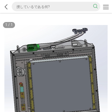
1
/
1