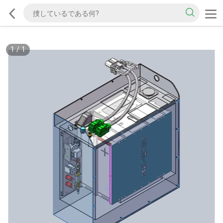
1
/
1