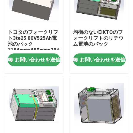
工場旅行
トヨタのフォークリフ
均衡のないEIKTOのフ
品質管理
ト3te25 80V525Ah電
ォークリフトのリチウ
池のパック
ム電池のパック
1156mmx659mmx784mm
私達に連絡しなさい
お問い合わせを送信
お問い合わせを送信
引用を要求しなさい
フォークリフトのリチウム電池
ヨットのリチウム電池
エネルギー蓄積のリチウム電池